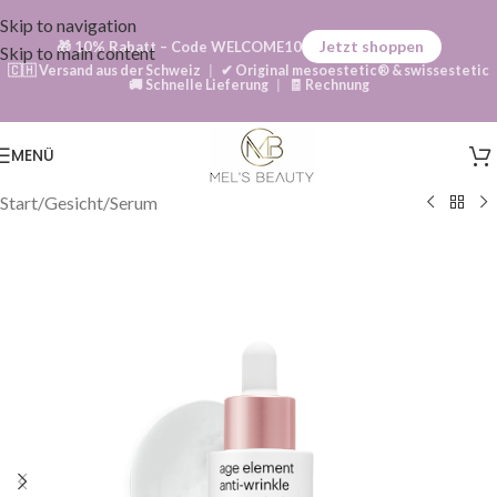
Skip to navigation
Jetzt shoppen
🎁
10% Rabatt
– Code
WELCOME10
Skip to main content
🇨🇭 Versand aus der Schweiz
|
✔ Original mesoestetic® & swissestetic
🚚 Schnelle Lieferung
|
🧾 Rechnung
MENÜ
Start
/
Gesicht
/
Serum