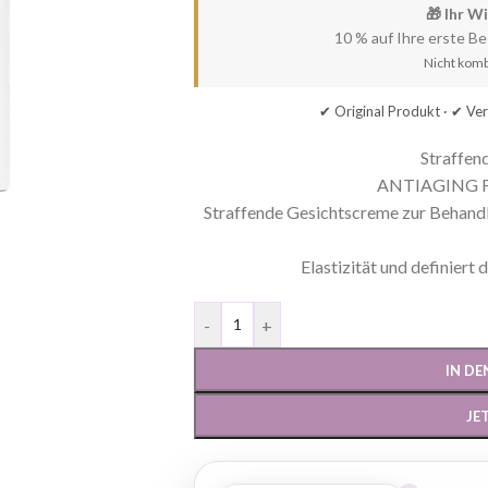
🎁 Ihr W
10 % auf Ihre erste B
Nicht komb
✔ Original Produkt · ✔ Ve
Straffen
ANTIAGING 
Straffende Gesichtscreme zur Behandl
Elastizität und definiert
-
+
IN D
JE