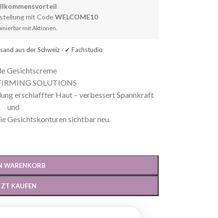
illkommensvorteil
estellung mit Code
WELCOME10
inierbar mit Aktionen.
rsand aus der Schweiz · ✔ Fachstudio
de Gesichtscreme
FIRMING SOLUTIONS
ung erschlaffter Haut – verbessert Spannkraft
und
 die Gesichtskonturen sichtbar neu.
EN WARENKORB
TZT KAUFEN