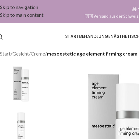
Skip to navigation
🎁
Skip to main content
🇨🇭 Versand aus der Schwei
START
BEHANDLUNGEN
ÄSTHETISC
Start
/
Gesicht
/
Creme
/
mesoestetic age element firming cream 