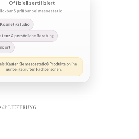
Offiziell zertifiziert
lickbar & prüfbar bei mesoestetic
 Kosmetikstudio
tenz & persönliche Beratung
import
is: Kaufen Sie mesoestetic® Produkte online
nur bei geprüften Fachpersonen.
 & LIEFERUNG