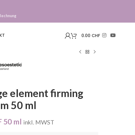
Rechnung
KT
0.00
CHF
ge element firming
am 50 ml
F
50 ml
inkl. MWST