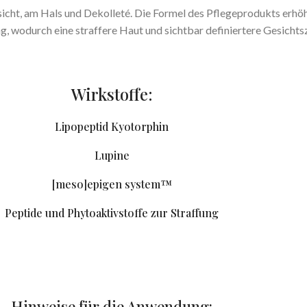
cht, am Hals und Dekolleté. Die Formel des Pflegeprodukts erhöht
g, wodurch eine straffere Haut und sichtbar definiertere Gesichts
Wirkstoffe:
Lipopeptid Kyotorphin
Lupine
[meso]epigen system™
Peptide und Phytoaktivstoffe zur Straffung
Hinweise für die Anwendung: