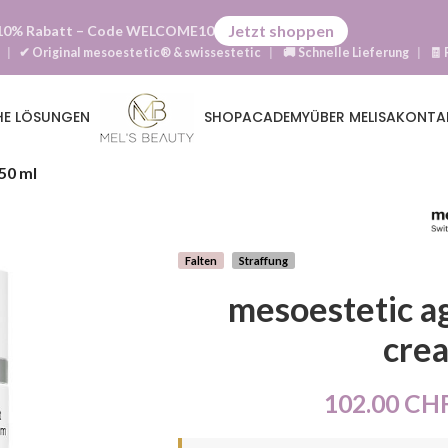
Jetzt shoppen
10% Rabatt
– Code
WELCOME10
z
|
✔ Original mesoestetic® & swissestetic
🚚 Schnelle Lieferung
|
🧾 
HE LÖSUNGEN
SHOP
ACADEMY
ÜBER MELISA
KONTA
50 ml
Falten
Straffung
mesoestetic a
cre
102.00
CH