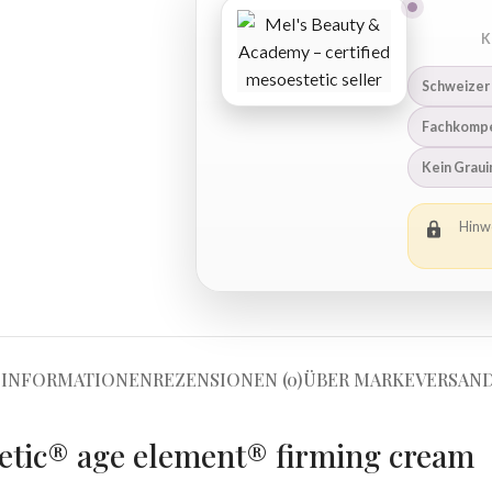
K
Schweizer
Fachkompe
Kein Grau
Hinwe
 INFORMATIONEN
REZENSIONEN (0)
ÜBER MARKE
VERSAND
etic® age element® firming cream